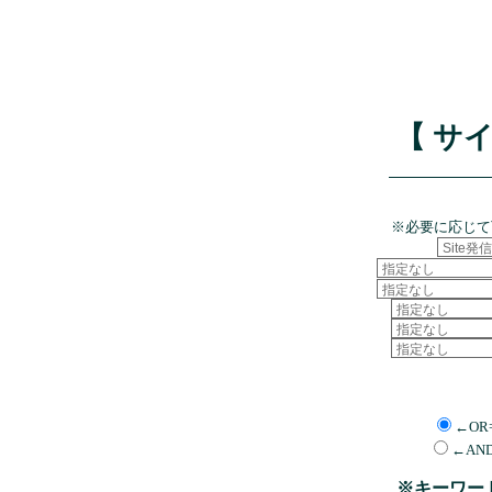
【 サ
※必要に応じて
←OR
←AN
※キーワー