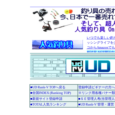
■UD Rank-V TOPへ戻る
登録申請ビギナーの方へ
■全国INDEX (Ranking TOP)
※リンク用各種バナー類
■新規サイト登録申請
■ＳＥ管理人考(当管理
■TOTAL人気ランキング
■UD Rank-V 管理・運