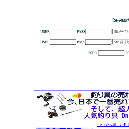
【Site発
USER
PASS
USER
PASS
USER
P