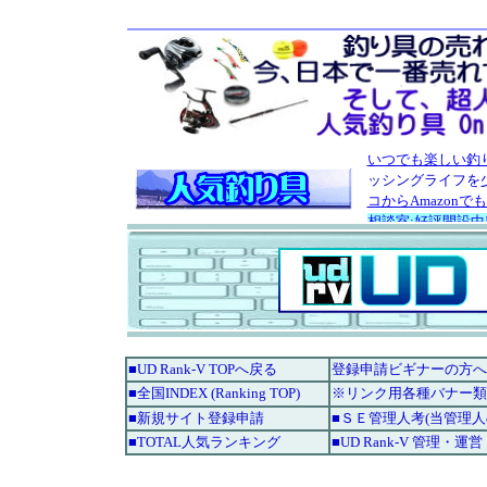
■UD Rank-V TOPへ戻る
登録申請ビギナーの方へ
■全国INDEX (Ranking TOP)
※リンク用各種バナー類
■新規サイト登録申請
■ＳＥ管理人考(当管理
■TOTAL人気ランキング
■UD Rank-V 管理・運