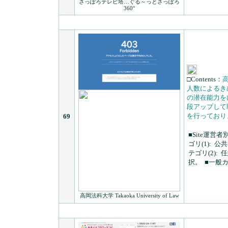
さっぽろテレビ塔…ぐる～っとさっぽろ
360°
□Contents：
人数によるき
の潜在能力を
段アップして
を行っており
69
■Site運営者
ゴリ(1):
公共
テゴリ(2):
任
択。
■一般カ
高岡法科大学 Takaoka University of Law