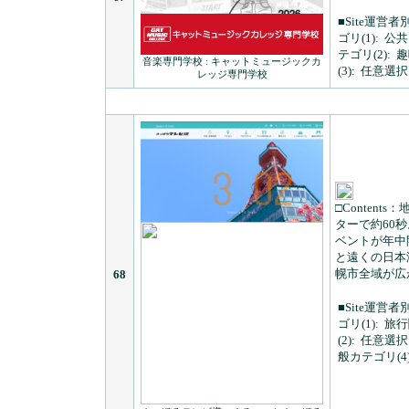
■Site運営者
ゴリ(1):
公共
テゴリ(2):
趣
音楽専門学校 : キャットミュージックカ
(3):
任意選択
レッジ専門学校
□Contents：
ターで約60
ベントが年中
と遠くの日本
幌市全域が広
68
■Site運営者
ゴリ(1):
旅行
(2):
任意選択
般カテゴリ(4)