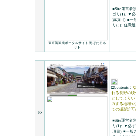
■Site運営者
ゴリ(1):
▼必
須項目)
■一
リ(3):
任意選
東京湾観光ポータルサイト 海ほたるネ
ット
□Contents：
れる長野の映
としてよりい
力する地域や
での撮影許可
65
■Site運営者
リ(1):
▼必ず
項目)
■一般カ