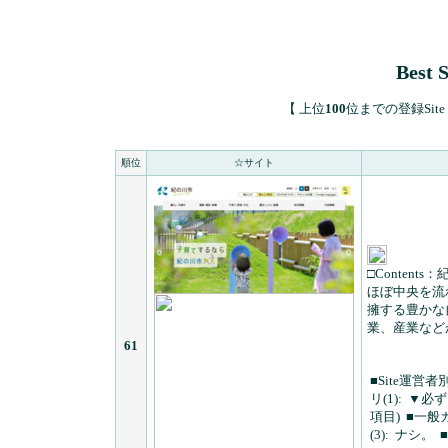
Best 
【 上位
100
位までの登録Site I
順位
☆サイト
□Contents：
ほぼ中央を流
擁する豊かな
業、産業など
61
■Site運営者
リ(1):
▼必ず
項目)
■一般カ
(3):
ナシ。