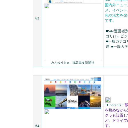
国内外ニュー
メ、イベント
化や活力を発
63
です。
■Site運営者
ゴリ(1):
ビジ
■一般カテゴリ
連
■一般カテゴ
みんゆうＮet 福島民友新聞社
□Contents：
を眺めながら
クラも設置し
ど、ドライブ
す。
64