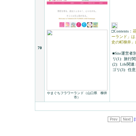
□Contents：
ーランド」は
史の町柳井」
70
■Site運営者
リ(1):
旅行関
(2):
Life
ゴリ(3):
任意
やまぐちフラワーランド（山口県 柳井
市）
[