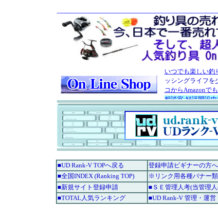
■UD Rank-V TOPへ戻る
登録申請ビギナーの方へ
■全国INDEX (Ranking TOP)
※リンク用各種バナー類
■新規サイト登録申請
■ＳＥ管理人考(当管理
■TOTAL人気ランキング
■UD Rank-V 管理・運