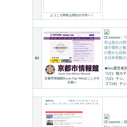
ようこそ和歌山県紀の川市へ！
□Contents：
市は悠久の歴
成す個性と魅
の豊かな自然
る日本有数の
62
■Site運営者
リ(1):
他カテゴ
リ(2):
ナシ。
京都市情報館Kyoto City Webおこしやす
京都へ
ゴリ(4):
ナシ
□Contents：
福
Site「min