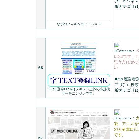
(3):
ビジネス
般カテゴリ(4)
ながのフィルムコミッション
□Contents：
LINKです
思う方はぜひ
い。
66
■Site運営者
ゴリ(1):
検索
TEXT登録LINKはテキスト主体の小規模
般カテゴリ(2)
サーチエンジンです。
□Contents：
楽。アニメを
の人材輩出に
です。
67