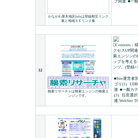
プ関連
■一般
かながわ厚木地区Infoは登録相互リンク
集と地域ＳＥリンク集
□Contents：
クセスUP関
索エンジンの
ップを考える
ンツ。(登録バナ
32
■Site運営者
ゴリ(1):
UD
連
■一般カテゴ
検索リサーチャは検索エンジンの検索エ
(3):
任意選択
ンジンです。
連:WebSite 