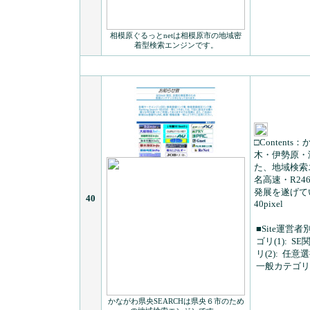
相模原ぐるっとnetは相模原市の地域密
着型検索エンジンです。
□Contents：
木・伊勢原・
た、地域検索
名高速・R2
発展を遂げて
40
40pixel
■Site運営者
ゴリ(1):
SE
リ(2):
任意選
一般カテゴリ(
かながわ県央SEARCHは県央６市のため