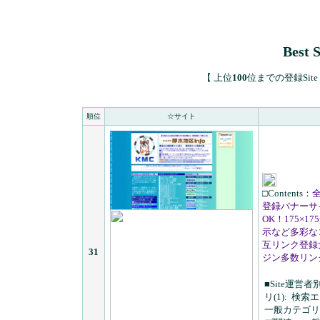
Best 
【 上位
100
位までの登録Site I
順位
☆サイト
□Contents：
全
登録バナーサイ
OK！175×17
示など多彩な
互リンク登録
31
ジン多数リン
■Site運営者
リ(1):
検索エ
一般カテゴリ(