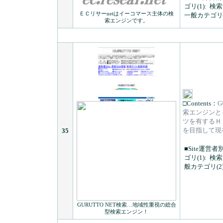
ゴリ(1):
検索
ＥＣリサーnetはイーコマース主体の検
一般カテゴリ(
索エンジンです。
□Contents：
G
索エンジンと
ツを有するＨ
を目指して現
35
■Site運営者
ゴリ(1):
検索
般カテゴリ(2)
GURUTTO NET検索…地域性重視の総合
型検索エンジン！