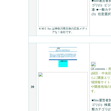
■Site運営者
ゴリ(1):
ビジ
連
■一般カテゴ
(3):
任意選択
ＫＭＣ Inc.は神奈川県主体の広告メディ
アな！会社です。
□Contents：
(緑区・中央
らに隣接エリ
域情報サイト
や隣接地域の
39
す。
■Site運営者
ゴリ(1):
検索
般カテゴリ(2)