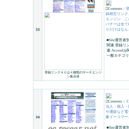
□Contents：
録相互リンク
エンジン…こ
バナーは全て横
Ｕだけはなんと
33
■Site運営者
関連:登録リ
連:AccessU
一般カテゴリ(
登録リンクＡＵは４種類のサーチエンジ
ン集合体
□Contents：
Ｅ
法人・個人・
や通販など電
象イーコマー
34
■Site運営者