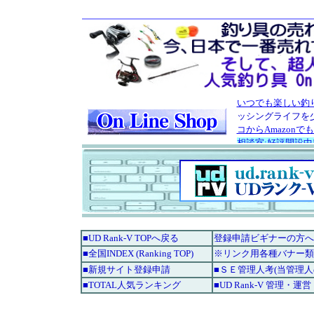
■UD Rank-V TOPへ戻る
登録申請ビギナーの方へ
■全国INDEX (Ranking TOP)
※リンク用各種バナー類
■新規サイト登録申請
■ＳＥ管理人考(当管理
■TOTAL人気ランキング
■UD Rank-V 管理・運