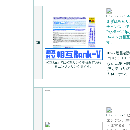
□Contents：
A
まずは相互リ
チャンス、楽
PageRan
Rank-V
す。
36
■Site運営者
ゴリ(1):
UD
相互Rank-Vは相互リンク登録限定の検
(2):
UDR-
索エンジンリンク集です。
般カテゴリ(3)
リ(4):
ナシ。
□Contents：
エンジン。主
ト運営者別、