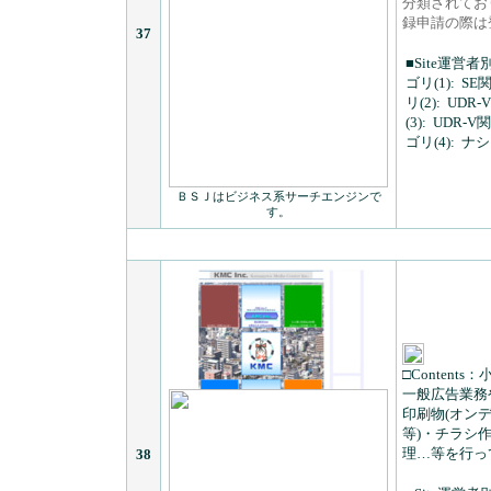
分類されており
録申請の際は
37
■Site運営者
ゴリ(1):
SE
リ(2):
UDR-
(3):
UDR-V関連
ゴリ(4):
ナシ
ＢＳＪはビジネス系サーチエンジンで
す。
□Contents：
一般広告業務
印刷物(オン
等)・チラシ
理…等を行っ
38