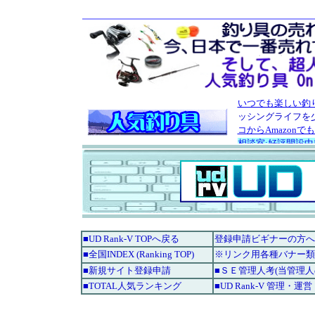
■UD Rank-V TOPへ戻る
登録申請ビギナーの方へ
■全国INDEX (Ranking TOP)
※リンク用各種バナー類
■新規サイト登録申請
■ＳＥ管理人考(当管理
■TOTAL人気ランキング
■UD Rank-V 管理・運