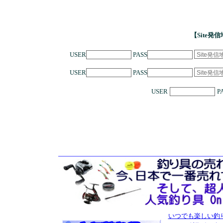
【Site発
USER
PASS
USER
PASS
USER
P