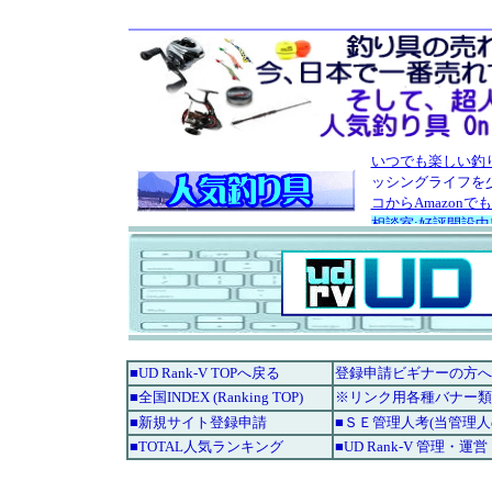
■UD Rank-V TOPへ戻る
登録申請ビギナーの方へ
■全国INDEX (Ranking TOP)
※リンク用各種バナー類
■新規サイト登録申請
■ＳＥ管理人考(当管理
■TOTAL人気ランキング
■UD Rank-V 管理・運