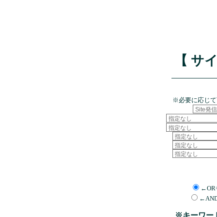
【 サ
※必要に応じて
←OR
←AN
※キーワー