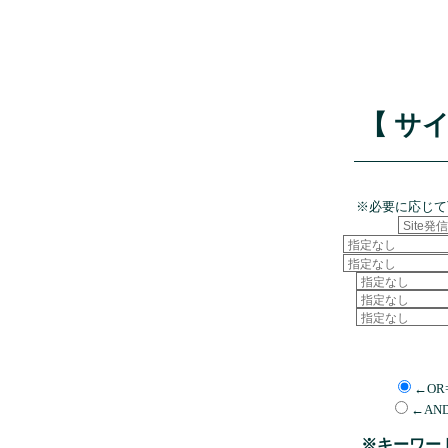
【 サ
※必要に応じて
←OR
←AN
※キーワー