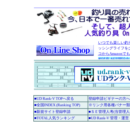
■UD Rank-V TOPへ戻る
登録申請ビギナーの方へ
■全国INDEX (Ranking TOP)
※リンク用各種バナー類
■新規サイト登録申請
■ＳＥ管理人考(当管理
■TOTAL人気ランキング
■UD Rank-V 管理・運