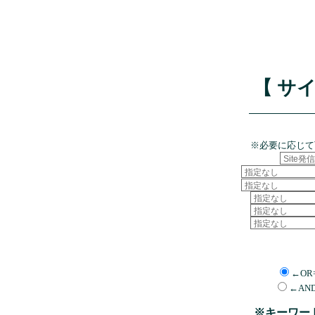
【 サ
※必要に応じて
←OR
←AN
※キーワー