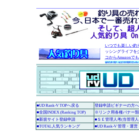
■UD Rank-V TOPへ戻る
登録申請ビギナーの方へ
■全国INDEX (Ranking TOP)
※リンク用各種バナー類
■新規サイト登録申請
■ＳＥ管理人考(当管理
■TOTAL人気ランキング
■UD Rank-V 管理・運