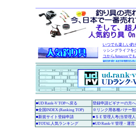
■UD Rank-V TOPへ戻る
登録申請ビギナーの方へ
■全国INDEX (Ranking TOP)
※リンク用各種バナー類
■新規サイト登録申請
■ＳＥ管理人考(当管理
■TOTAL人気ランキング
■UD Rank-V 管理・運