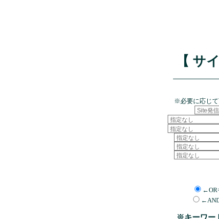
【 サ
※必要に応じて
←OR
←AN
※キーワー