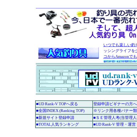
■UD Rank-V TOPへ戻る
登録申請ビギナーの方へ
■全国INDEX (Ranking TOP)
※リンク用各種バナー類
■新規サイト登録申請
■ＳＥ管理人考(当管理
■TOTAL人気ランキング
■UD Rank-V 管理・運