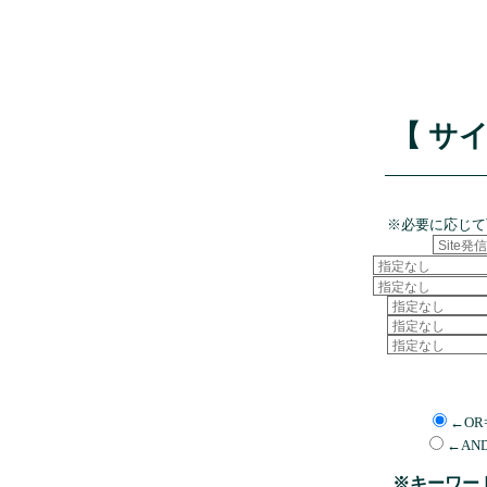
【 サ
※必要に応じて
←OR
←AN
※キーワー