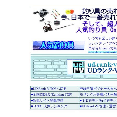
■UD Rank-V TOPへ戻る
登録申請ビギナーの方へ
■全国INDEX (Ranking TOP)
※リンク用各種バナー類
■新規サイト登録申請
■ＳＥ管理人考(当管理
■TOTAL人気ランキング
■UD Rank-V 管理・運