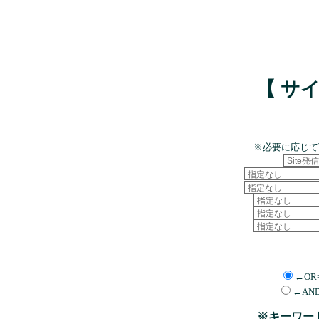
【 サ
※必要に応じて
←OR
←AN
※キーワー