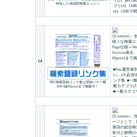
リ(2):
旅行関
特化した地域型検索エンジン
ゴリ(3):
UDR
(4):
UDR-V関連
□Contents：
全
様々な検索エ
Page仕様＝We
Favicon
60pixel
14
■Site運営者
い。(※必須項
ンク集
■一般
PRC検索登録リンク集は登録バナー横
般カテゴリ(3)
600×縦60pixelまで掲載可！
■一般カテゴリ
□Contents：
当
ージとして、同
筆頭の総合検索
奈川と静岡の