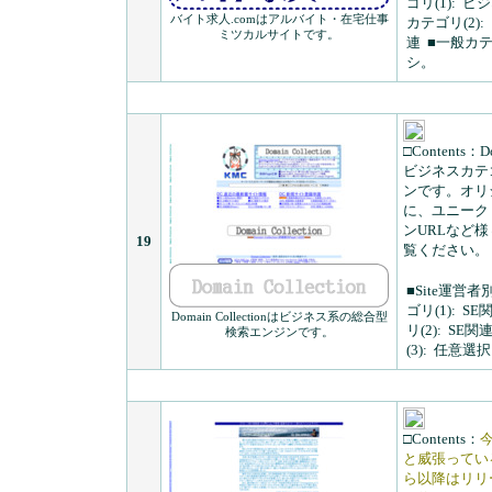
ゴリ(1):
ビジ
バイト求人.comはアルバイト・在宅仕事
カテゴリ(2):
ミツカルサイトです。
連
■一般カテゴ
シ。
□Contents：
D
ビジネスカテ
ンです。オリジ
に、ユニーク
ンURLなど
19
覧ください。
■Site運営者
ゴリ(1):
SE
Domain Collectionはビジネス系の総合型
リ(2):
SE関
検索エンジンです。
(3):
任意選択
□Contents：
と威張ってい
ら以降はリリ