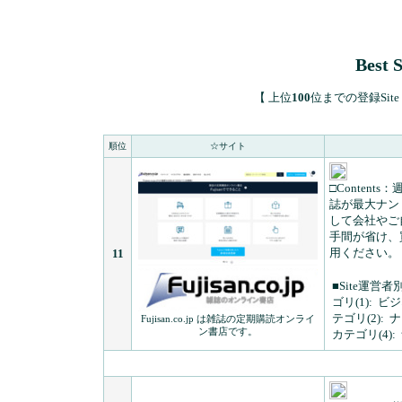
Best 
【 上位
100
位までの登録Site I
順位
☆サイト
□Contents：
週
誌が最大ナン
して会社やご
手間が省け、
用ください。
11
■Site運営者
ゴリ(1):
ビジ
テゴリ(2):
ナ
Fujisan.co.jp は雑誌の定期購読オンライ
ン書店です。
カテゴリ(4):