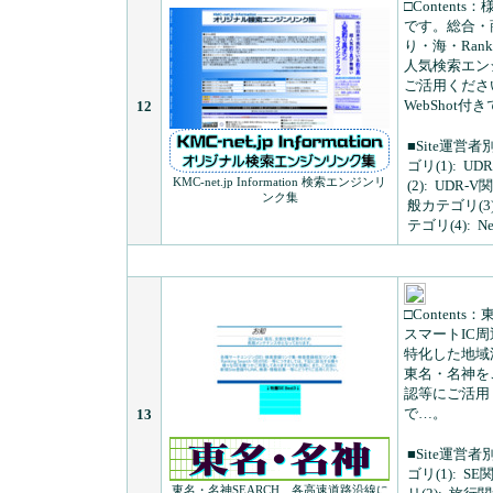
□Contents：
です。総合・
り・海・Ran
人気検索エンジ
ご活用ください
WebShot付
12
■Site運営者
ゴリ(1):
UD
KMC-net.jp Information 検索エンジンリ
(2):
UDR-
ンク集
般カテゴリ(3)
テゴリ(4):
N
□Contents：
スマートIC
特化した地域
東名・名神を
認等にご活用
で…。
13
■Site運営者
ゴリ(1):
SE
東名・名神SEARCH…各高速道路沿線に