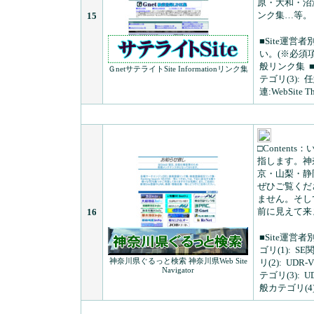
原・大和・沼
ンク集…等。
15
■Site運営者
い。(※必須項
般リンク集
ＧnetサテライトSite Informationリンク集
テゴリ(3):
任
連:WebSite 
□Contents：
指します。神
京・山梨・静
ぜひご覧くだ
ません。そし
前に見えて来
16
■Site運営者
ゴリ(1):
SE
神奈川県ぐるっと検索 神奈川県Web Site
リ(2):
UDR-V
Navigator
テゴリ(3):
U
般カテゴリ(4)