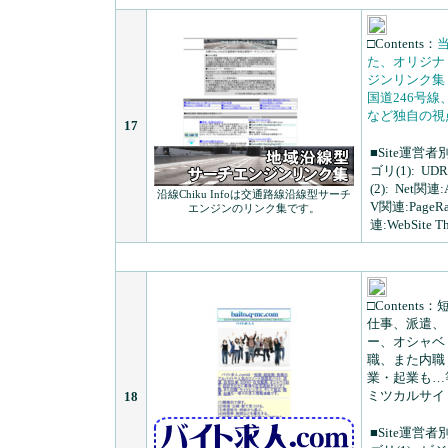
□Contents：
た、オリジナ
ジンリンク集
国道246号
など独自の視
17
■Site運営者
ゴリ(1):
UD
(2):
Net関連:
沿線Chiku Infoは交通路線沿線型サーチ
V関連:PageR
エンジンのリンク集です。
連:WebSite 
□Contents：
仕事、派遣、
ー、オシャベ
職、また内職
業・起業も…
ミツカルサイ
18
■Site運営者