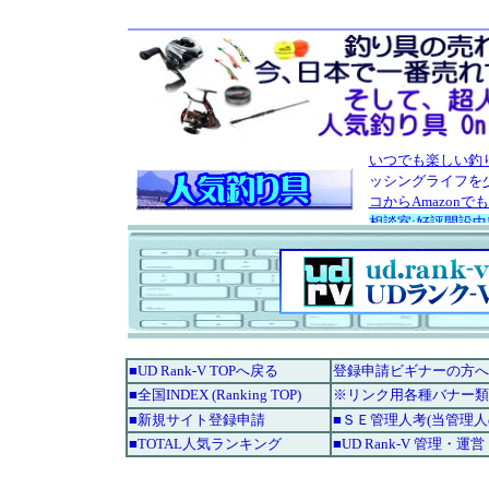
■UD Rank-V TOPへ戻る
登録申請ビギナーの方へ
■全国INDEX (Ranking TOP)
※リンク用各種バナー類
■新規サイト登録申請
■ＳＥ管理人考(当管理
■TOTAL人気ランキング
■UD Rank-V 管理・運