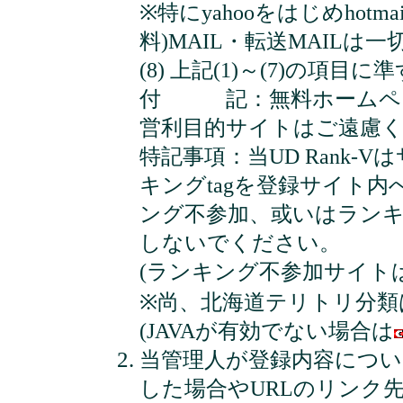
※特にyahooをはじめhotmail
料)MAIL・転送MAIL
(8) 上記(1)～(7)の項目
付 記：無料ホームペー
営利目的サイトはご遠慮
特記事項：当UD Rank-
キングtagを登録サイト
ング不参加、或いはラン
しないでください。
(ランキング不参加サイト
※尚、北海道テリトリ分
(JAVAが有効でない場合は
当管理人が登録内容につい
した場合やURLのリンク