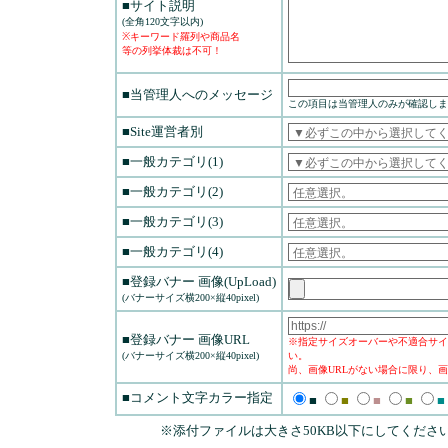
■サイト説明
(全角120文字以内)
※キーワード羅列や商品名
等の列挙体裁は不可！
■当管理人へのメッセージ
この項目は当管理人のみが確認しま
■Site運営者別
■一般カテゴリ(1)
■一般カテゴリ(2)
■一般カテゴリ(3)
■一般カテゴリ(4)
■登録バナー 画像(UpLoad)
(バナーサイズ横200×縦40pixel)
■登録バナー 画像URL
※指定サイズオーバーや不適合サイ
(バナーサイズ横200×縦40pixel)
い。
尚、画像URLがない場合に限り、画
■コメント文字カラー指定
■
■
■
■
■
※添付ファイルは大きさ50KB以下にしてくださ