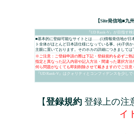
【Site発信地■
『UD Rank-V』が目
■基本的に登録可能なサイトとは……(1)情報発信地が日本
ト全体がほとんど日本語仕様になっている事。(4)子供
主眼に置いております。そのホカの詳細につきましては
※ご注意：ご登録申請の際は下記・登録規約を必ずご熟
指定と異なった記入内容や記入方法・間違った選択方法
何ら問題がなくても即刻削除させて戴きますのでご注意
『UD Rank-V』はクォリティとコンフィデンスを少
【
登録規約
登録上の注
イ