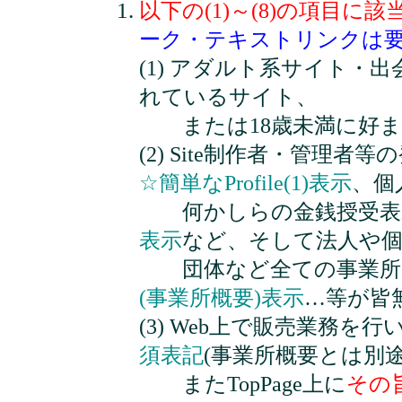
以下の(1)～(8)の項目
ーク・テキストリンクは
(1) アダルト系サイト
れているサイト、
または18歳未満に好ま
(2) Site制作者・管理
☆簡単なProfile(1)表示
、個
何かしらの金銭授受表
表示
など、そして法人や個
団体など全ての事業所
(事業所概要)表示
…等が皆
(3) Web上で販売業務を
須表記
(事業所概要とは別
またTopPage上に
その