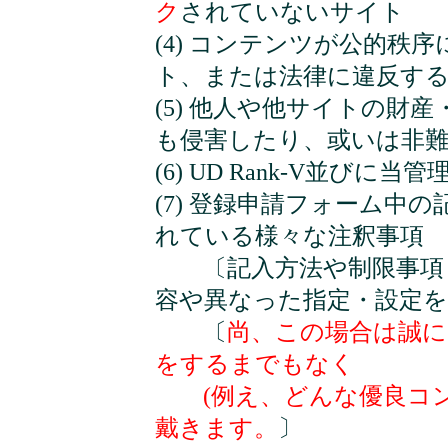
ク
されていないサイト
(4) コンテンツが公的秩
ト、または法律に違反す
(5) 他人や他サイトの財
も侵害したり、或いは非
(6) UD Rank-V並
(7) 登録申請フォーム中
れている様々な注釈事項
〔記入方法や制限事項・
容や異なった指定・設定
〔
尚、この場合は誠に
をするまでもなく
(例え、どんな優良コン
戴きます。
〕