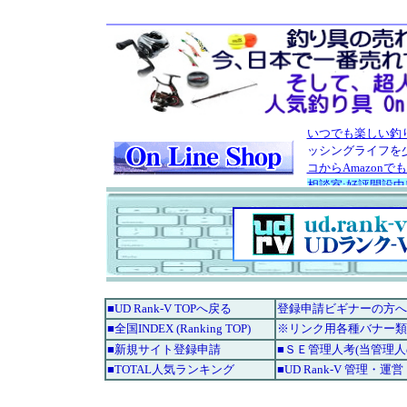
■UD Rank-V TOPへ戻る
登録申請ビギナーの方へ
■全国INDEX (Ranking TOP)
※リンク用各種バナー類
■新規サイト登録申請
■ＳＥ管理人考(当管理
■TOTAL人気ランキング
■UD Rank-V 管理・運