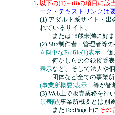
以下の(1)～(8)の項目
ーク・テキストリンクは
(1) アダルト系サイト
れているサイト、
または18歳未満に好ま
(2) Site制作者・管理
☆簡単なProfile(1)表示
、個
何かしらの金銭授受表
表示
など、そして法人や個
団体など全ての事業所
(事業所概要)表示
…等が皆
(3) Web上で販売業務を
須表記
(事業所概要とは別
またTopPage上に
その