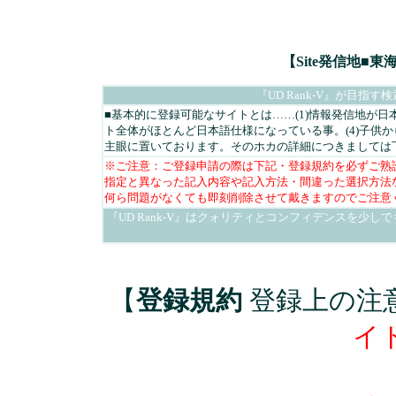
【Site発信地■
『UD Rank-V』が目
■基本的に登録可能なサイトとは……(1)情報発信地が日本
ト全体がほとんど日本語仕様になっている事。(4)子供
主眼に置いております。そのホカの詳細につきましては
※ご注意：ご登録申請の際は下記・登録規約を必ずご熟
指定と異なった記入内容や記入方法・間違った選択方法
何ら問題がなくても即刻削除させて戴きますのでご注意
『UD Rank-V』はクォリティとコンフィデンスを少
【
登録規約
登録上の注
イ