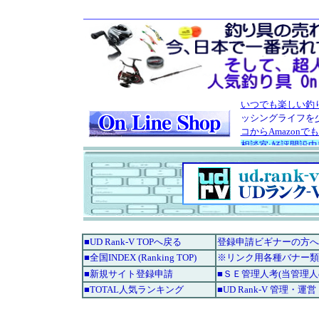
■UD Rank-V TOPへ戻る
登録申請ビギナーの方へ
■全国INDEX (Ranking TOP)
※リンク用各種バナー類
■新規サイト登録申請
■ＳＥ管理人考(当管理
■TOTAL人気ランキング
■UD Rank-V 管理・運