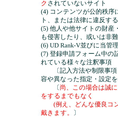
ク
されていないサイト
(4) コンテンツが公的秩
ト、または法律に違反す
(5) 他人や他サイトの財
も侵害したり、或いは非
(6) UD Rank-V並
(7) 登録申請フォーム中
れている様々な注釈事項
〔記入方法や制限事項・
容や異なった指定・設定
〔
尚、この場合は誠に
をするまでもなく
(例え、どんな優良コン
戴きます。
〕