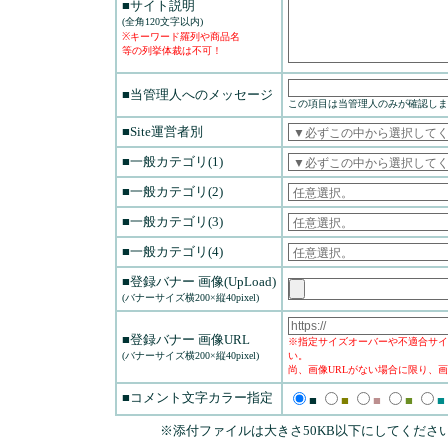
■サイト説明
(全角120文字以内)
※キーワード羅列や商品名
等の列挙体裁は不可！
■当管理人へのメッセージ
この項目は当管理人のみが確認しま
■Site運営者別
■一般カテゴリ(1)
■一般カテゴリ(2)
■一般カテゴリ(3)
■一般カテゴリ(4)
■登録バナー 画像(UpLoad)
(バナーサイズ横200×縦40pixel)
■登録バナー 画像URL
※指定サイズオーバーや不適合サイ
(バナーサイズ横200×縦40pixel)
い。
尚、画像URLがない場合に限り、画
■コメント文字カラー指定
■
■
■
■
■
※添付ファイルは大きさ50KB以下にしてくださ