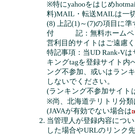
※特にyahooをはじめhotmail
料)MAIL・転送MAIL
(8) 上記(1)～(7)の項目
付 記：無料ホームペー
営利目的サイトはご遠慮
特記事項：当UD Rank-
キングtagを登録サイト
ング不参加、或いはラン
しないでください。
(ランキング不参加サイト
※尚、北海道テリトリ分
(JAVAが有効でない場合は
当管理人が登録内容につい
した場合やURLのリンク