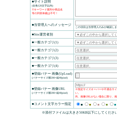
■サイト説明
(全角120文字以内)
※キーワード羅列や商品名
等の列挙体裁は不可！
■当管理人へのメッセージ
この項目は当管理人のみが確認しま
■Site運営者別
■一般カテゴリ(1)
■一般カテゴリ(2)
■一般カテゴリ(3)
■一般カテゴリ(4)
■登録バナー 画像(UpLoad)
(バナーサイズ横200×縦40pixel)
■登録バナー 画像URL
※指定サイズオーバーや不適合サイ
(バナーサイズ横200×縦40pixel)
い。
尚、画像URLがない場合に限り、画
■コメント文字カラー指定
■
■
■
■
■
※添付ファイルは大きさ50KB以下にしてくださ