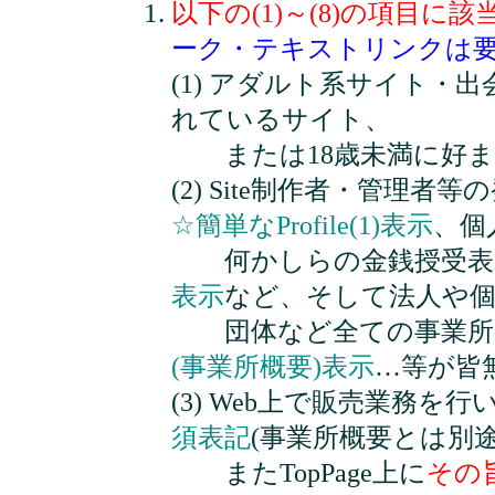
以下の(1)～(8)の項目
ーク・テキストリンクは
(1) アダルト系サイト
れているサイト、
または18歳未満に好ま
(2) Site制作者・管理
☆簡単なProfile(1)表示
、個
何かしらの金銭授受表
表示
など、そして法人や個
団体など全ての事業所
(事業所概要)表示
…等が皆
(3) Web上で販売業務を
須表記
(事業所概要とは別
またTopPage上に
その