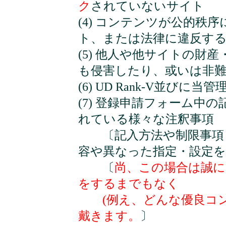
ク
されていないサイト
(4) コンテンツが公的秩
ト、または法律に違反す
(5) 他人や他サイトの財
も侵害したり、或いは非
(6) UD Rank-V並
(7) 登録申請フォーム中
れている様々な注釈事項
〔記入方法や制限事項・
容や異なった指定・設定
〔
尚、この場合は誠に
をするまでもなく
(例え、どんな優良コン
戴きます。
〕