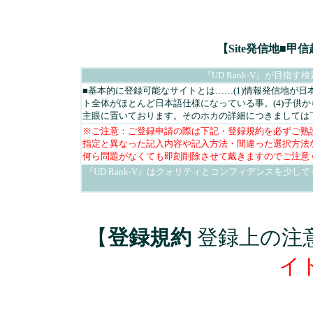
【Site発信地■
『UD Rank-V』が目
■基本的に登録可能なサイトとは……(1)情報発信地が日本
ト全体がほとんど日本語仕様になっている事。(4)子供
主眼に置いております。そのホカの詳細につきましては
※ご注意：ご登録申請の際は下記・登録規約を必ずご熟
指定と異なった記入内容や記入方法・間違った選択方法
何ら問題がなくても即刻削除させて戴きますのでご注意
『UD Rank-V』はクォリティとコンフィデンスを少
【
登録規約
登録上の注
イ