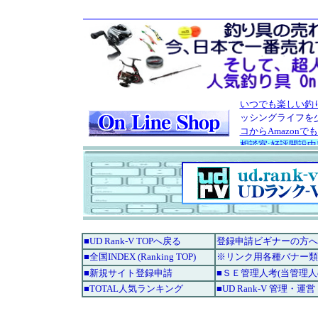
■UD Rank-V TOPへ戻る
登録申請ビギナーの方へ
■全国INDEX (Ranking TOP)
※リンク用各種バナー類
■新規サイト登録申請
■ＳＥ管理人考(当管理
■TOTAL人気ランキング
■UD Rank-V 管理・運