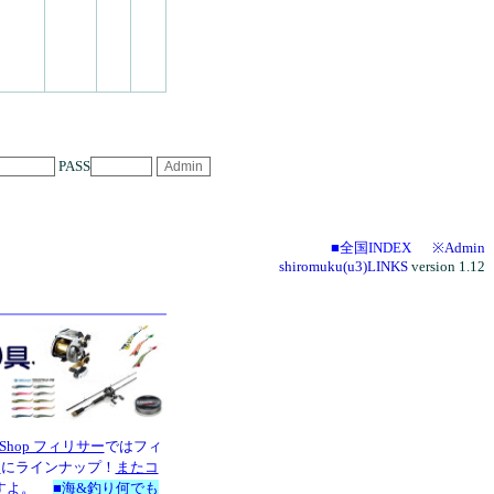
PASS
■全国INDEX
※Admin
shiromuku(u3)LINKS
version 1.12