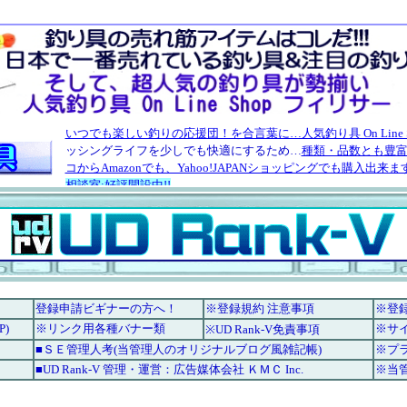
登録申請ビギナーの方へ！
※登録規約 注意事項
※登
P)
※リンク用各種バナー類
※サ
※UD Rank-V免責事項
■ＳＥ管理人考(当管理人のオリジナルブログ風雑記帳)
※プ
■UD Rank-V 管理・運営：広告媒体会社 ＫＭＣ Inc.
※当管