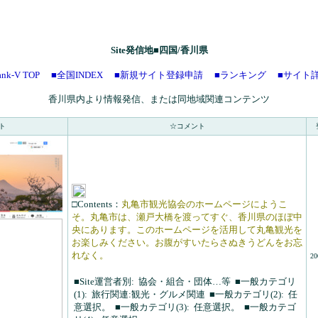
Site発信地■四国/香川県
nk-V TOP
■全国INDEX
■新規サイト登録申請
■ランキング
■サイト
香川県内より情報発信、または同地域関連コンテンツ
ト
☆コメント
□Contents：
丸亀市観光協会のホームページにようこ
そ。丸亀市は、瀬戸大橋を渡ってすぐ、香川県のほぼ中
央にあります。このホームページを活用して丸亀観光を
お楽しみください。お腹がすいたらさぬきうどんをお忘
れなく。
20
■Site運営者別:
協会・組合・団体…等
■一般カテゴリ
(1):
旅行関連:観光・グルメ関連
■一般カテゴリ(2):
任
意選択。
■一般カテゴリ(3):
任意選択。
■一般カテゴ