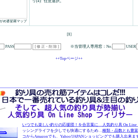
リ(4):
任意選択。
がめ婆娑羅マップ
[
1
]
PASS
※当管理人専用窓：No.
USER
++Topページ++