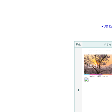
■UD Ra
順位
☆サイ
1